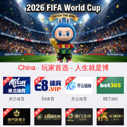
ued在线平台体育官网入口
学院首页
学院概况
ued在线平台体育官
教育教学
网入口
·
关于2015年研究生学位论文答辩和学位申请时间安排的通知
·
关于启动2016年度“四川大学-拉夫堡大学材料类联合培养项目”的通知