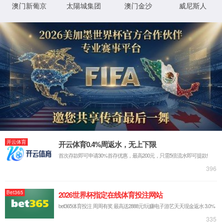
2023年11月24-26日国家心理健康和精神卫生防治中
届“先行者-心理健康校园行”闭幕式及总结活动在中国科学院大
为四川大学的代表去北京参与此次竞赛总结活动。