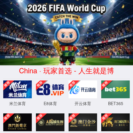
ued在线平台体育官网入口
学院首页
学院概况
ued在线平台体育官
教育教学
网入口
您现在
我院林紫锋、代春龙在新型锂铜双离子电池领域取得重要
发布人： 发布时间：2026-01-30 浏览次