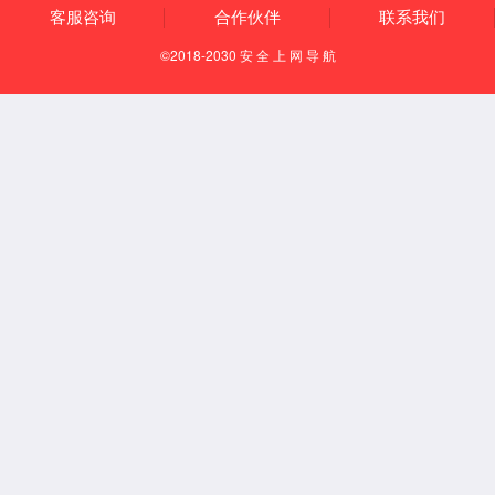
图2 γ片层的3D孪晶网络
该工作不仅成功开发了一种具有工程化潜力的TiAl合金柱晶制备
移的曲率驱动机制、三维孪晶网络形成（图2）及其对高温塑性的关
粒形态的定量调控规律。所建立的工艺参数-晶界动力学-微观结构-高
备具有优异高温综合性能的TiAl合金构件提供了科学依据和技术指导
论文第一作者为ued在线平台体育官网入口2022级博士生刘泽
业大学。
本研究工作得到了国家自然科学基金（项目编号：52074229, U24
专项（项目编号：23ZDZX0031）的资助。
公告栏
关于2024年新进党员组织关系转接工作的通知
[详细]