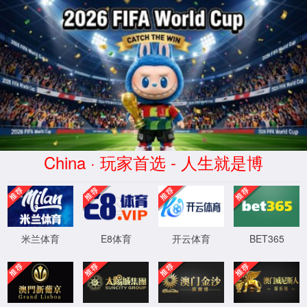
ued在线平台体育官网入口
学院首页
学院概况
ued在线平台体育官
教育教学
网入口
您现在
我院杨劼人教授课题组在TiAl合金热处理研究
发布人： 发布时间：2025-06-11 浏览次数