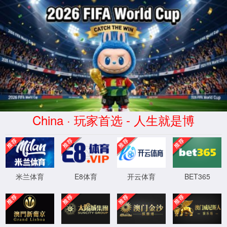
ued在线平台体育官网入口
学院首页
学院概况
ued在线平台体育官
教育教学
网入口
您现在
校园文化活动预告（2025年6月9日-2025
发布人： 发布时间：2025-06-09 浏览次