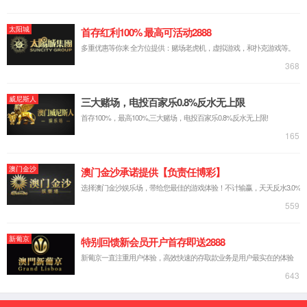
附件【
ued在线平台体育官网入口2024年基层教学组织活动简报第1期-基层教学组织
公告栏
关于2024年新进党员组织关系转接工作的通知
[详细]
友情链接
四川大学
中国·UED体育(有限公司)官方网站-Officia
电话：86-28-85
邮编：61006