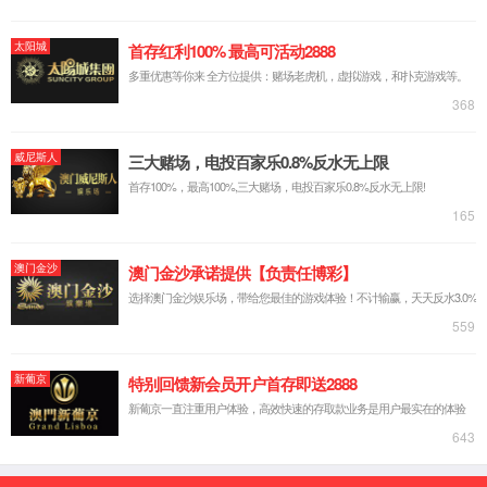
公告栏
关于2024年新进党员组织关系转接工作的通知
[详细]
友情链接
四川大学
中国·UED体育(有限公司)官方网站-Officia
电话：86-28-85
邮编：61006