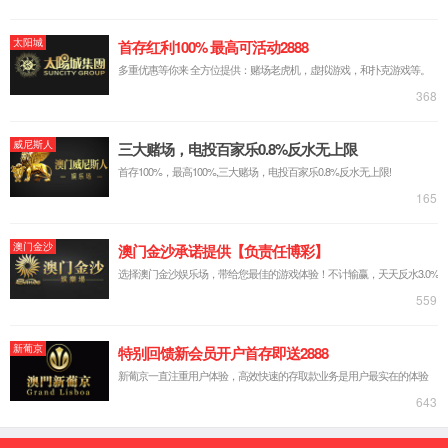
联 系 人：张老师
地
址：四川大学望江校区ued在线平台体育
公告栏
关于2024年新进党员组织关系转接工作的通知
[详细]
友情链接
四川大学
中国·UED体育(有限公司)官方网站-Officia
电话：86-28-85
邮编：61006