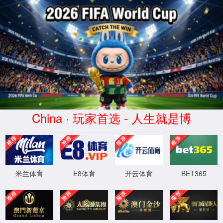
ued在线平台体育官网入口
学院首页
学院概况
ued在线平台体育官
教育教学
网入口
您现在
2026年春季学期材料科学与工程（“AI+X”拔尖计
发布人： 发布时间：2026-03-16 浏览次